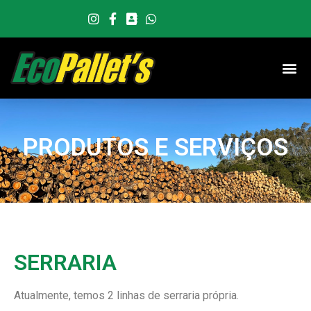
P
R
O
D
U
T
O
S
E
S
E
R
V
I
Ç
O
S
SERRARIA
Atualmente, temos 2 linhas de serraria própria.