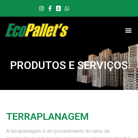
P
R
O
D
U
T
O
S
E
S
E
R
V
I
Ç
O
S
TERRAPLANAGEM
A terraplanagem é um procedimento do ramo da