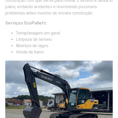
construção civil que serve para nivelar o terreno e deixá-lo
plano, evitando acidentes e resolvendo possíveis
problemas antes mesmo de iniciara construção.
Serviços EcoPallet’s:
Terraplanagem em geral
Limpeza de terreno
Abertura de lagos
Venda de barro